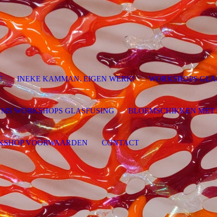
E
INEKE KAMMAN. EIGEN WERK!
WORKSHOPS GLA
MS WORKSHOPS GLASFUSING
BLOEMSCHIKKEN MET
KSHOP VOORWAARDEN
CONTACT