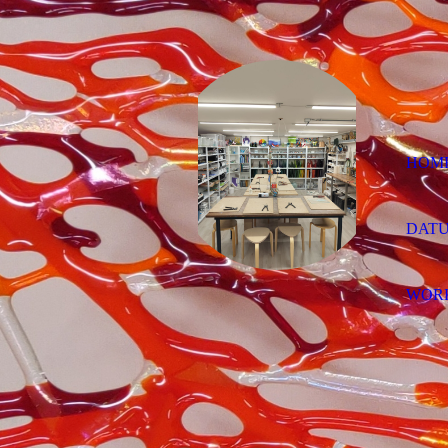
HOM
DATU
WOR